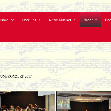
arkt Wald
sbildung
Über uns
Aktive Musiker
Bilder
Boc
ÄUMSKONZERT 2017