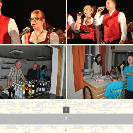
1
2
►