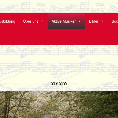
arkt Wald
sbildung
Über uns
Aktive Musiker
Bilder
Boc
MVMW