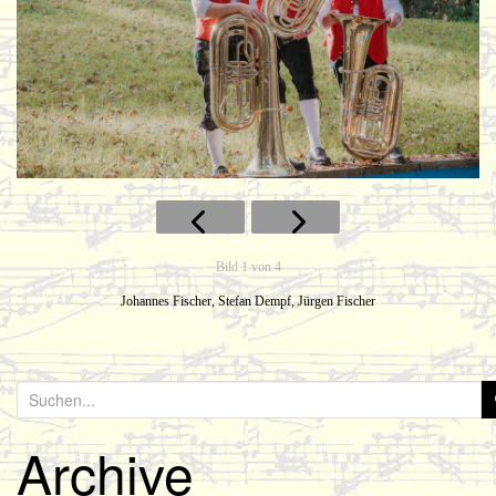
o
n
Bild 1 von 4
Johannes Fischer, Stefan Dempf, Jürgen Fischer
S
u
Archive
c
h